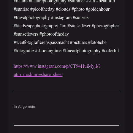
#nature #naturephotography #summer #sun #beautiful
#sunrise #picoftheday #clouds #photo #goldenhour
#travelphotography #instagram #sunsets
#landscapephotography #art #sunsetlover #photographer
#sunsetlovers #photooftheday
#weilfotografierenspassmacht #pictures #fotoliebe
#fotografie #shootingtime #fineartphotography #colorful
https://www.instagram.com/p/CT94HuiMyiI/?
utm_medium=share_sheet
In Allgemein