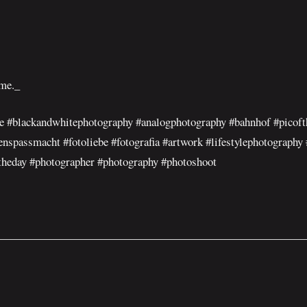
ome._
e #blackandwhitephotography #analogphotography #bahnhof #picofth
enspassmacht #fotoliebe #fotografia #artwork #lifestylephotography
theday #photographer #photography #photoshoot