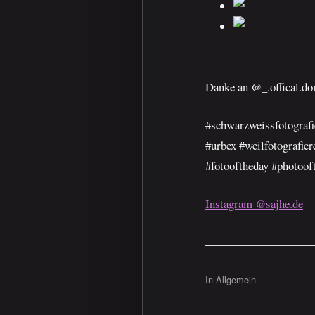
Danke an @_.offical.d
#schwarzweissfotografi
#urbex #weilfotografier
#fotooftheday #photoof
Instagram @sajhe.de
In Allgemein