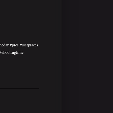
eday #pics #lostplaces
 #shootingtime