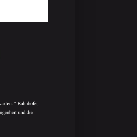
U
warten. " Bahnhöfe,
ngenheit und die