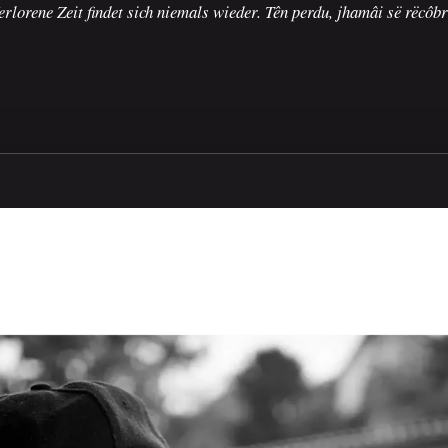
erlorene Zeit findet sich niemals wieder. Tên perdu, jhamâi së rëcôbr