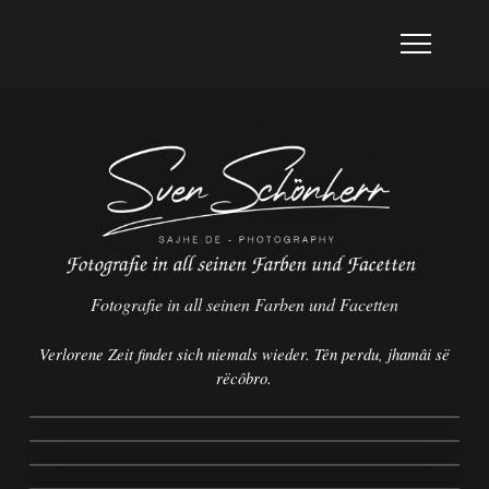
Fotografie in all seinen Farben und Facetten
Verlorene Zeit findet sich niemals wieder. Tên perdu, jhamâi së
rëcôbro.
21. NOVEMBER 2024
28. JUNE 2024
MEIN ÜBERFLUG ÜBER DEN MOND –